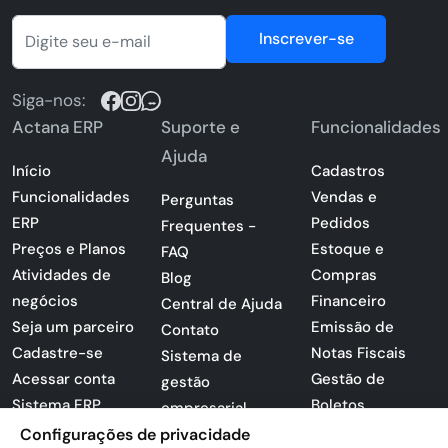
Inscrever-se
Siga-nos:
Actana ERP
Suporte e
Funcionalidades
Ajuda
Início
Cadastros
Funcionalidades
Vendas e
Perguntas
ERP
Pedidos
Frequentes -
Preços e Planos
Estoque e
FAQ
Atividades de
Compras
Blog
negócios
Financeiro
Central de Ajuda
Seja um parceiro
Emissão de
Contato
Cadastre-se
Notas Fiscais
Sistema de
Acessar conta
Gestão de
gestão
Sistema ERP
Boletos
empresarial
Apresentação
Configurações de privacidade
Sistema para