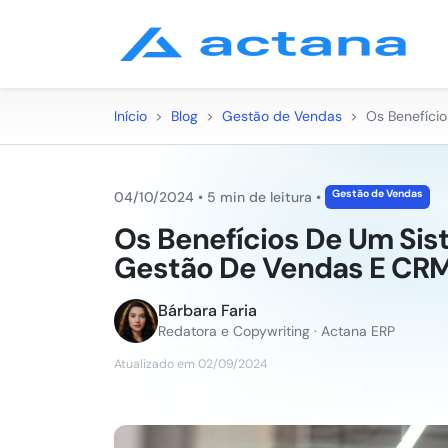
Início
>
Blog
>
Gestão de Vendas
>
Os Benefíci
Gestão de Vendas
04/10/2024
•
5 min de leitura
•
Os Benefícios De Um Si
Gestão De Vendas E CR
Bárbara Faria
Redatora e Copywriting · Actana ERP
Atualizado em 02/09/2024