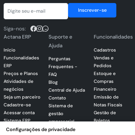
Inscrever-se
Siga-nos:
Actana ERP
Suporte e
Funcionalidades
Ajuda
Início
Cadastros
Funcionalidades
Vendas e
Perguntas
ERP
Pedidos
Frequentes -
Preços e Planos
Estoque e
FAQ
Atividades de
Compras
Blog
negócios
Financeiro
Central de Ajuda
Seja um parceiro
Emissão de
Contato
Cadastre-se
Notas Fiscais
Sistema de
Acessar conta
Gestão de
gestão
Sistema ERP
Boletos
empresarial
Apresentação
Sistema para
Configurações de privacidade