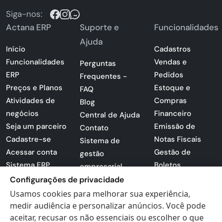
Siga-nos:
Actana ERP
Suporte e
Funcionalidades
Ajuda
Início
Cadastros
Funcionalidades
Vendas e
Perguntas
ERP
Pedidos
Frequentes -
Preços e Planos
Estoque e
FAQ
Atividades de
Compras
Blog
negócios
Financeiro
Central de Ajuda
Seja um parceiro
Emissão de
Contato
Cadastre-se
Notas Fiscais
Sistema de
Acessar conta
Gestão de
gestão
Sistema ERP
Boletos
empresarial
Apresentação
Configurações de privacidade
Sistema para
PDF
lojas
Usamos cookies para melhorar sua experiência,
Loja -
medir audiência e personalizar anúncios. Você pode
Preferências de
Certificados
aceitar, recusar os não essenciais ou escolher o que
cookies