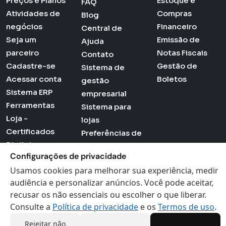
Preços e Planos
Estoque e
FAQ
Atividades de
Compras
Blog
negócios
Financeiro
Central de
Seja um
Emissão de
Ajuda
parceiro
Notas Fiscais
Contato
Cadastre-se
Gestão de
Sistema de
Acessar conta
Boletos
gestão
Sistema ERP
empresarial
Ferramentas
Sistema para
Loja -
lojas
Certificados
Preferências de
Digitais
cookies
Configurações de privacidade
Politica de
Usamos cookies para melhorar sua experiência, medir
Privacidade
audiência e personalizar anúncios. Você pode aceitar,
Termos de Uso
recusar os não essenciais ou escolher o que liberar.
Consulte a
Política de privacidade
e os
Termos de uso
.
Rejeitar não