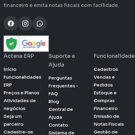
financeiro e emita notas fiscais com facilidade.
Actana ERP
Suporte e
Funcionalidade
Ajuda
Início
Cadastros
Funcionalidades
Vendas e
Perguntas
ERP
Pedidos
Frequentes -
Preços e Planos
Estoque e
FAQ
Atividades de
Compras
Blog
negócios
Financeiro
Central de
Seja um
Emissão de
Ajuda
parceiro
Notas Fiscais
Contato
Cadastre-se
Gestão de
Sistema de