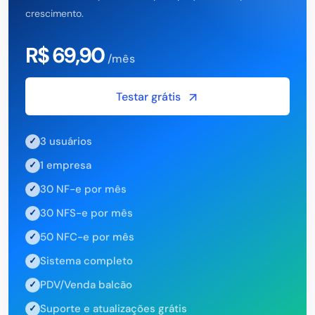
crescimento.
R$ 69,90
/mês
Testar grátis
3 usuários
✓
1 empresa
✓
30 NF-e por mês
✓
30 NFS-e por mês
✓
50 NFC-e por mês
✓
Sistema completo
✓
PDV/Venda balcão
✓
Suporte e atualizações grátis
✓