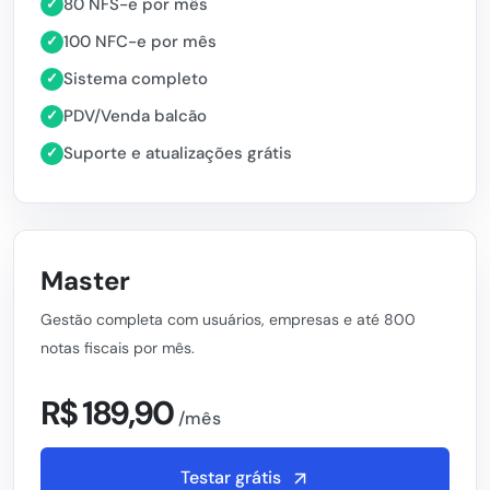
80 NFS-e por mês
✓
100 NFC-e por mês
✓
Sistema completo
✓
PDV/Venda balcão
✓
Suporte e atualizações grátis
✓
Master
Gestão completa com usuários, empresas e até 800
notas fiscais por mês.
R$ 189,90
/mês
Testar grátis