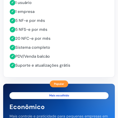
1 usuário
✓
1 empresa
✓
5 NF-e por mês
✓
5 NFS-e por mês
✓
20 NFC-e por mês
✓
Sistema completo
✓
PDV/Venda balcão
✓
Suporte e atualizações grátis
✓
Popular
Mais escolhido
Econômico
Mais controle e praticidade para pequenas empresas em