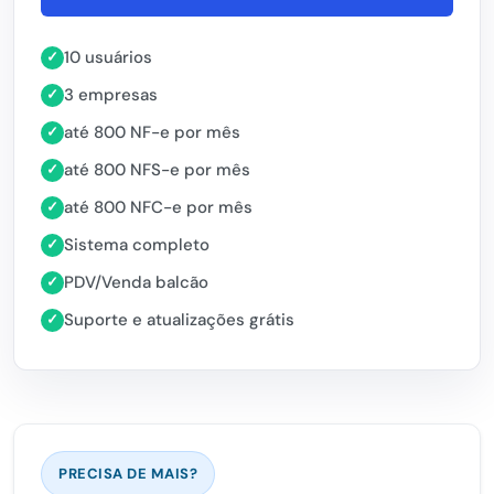
10 usuários
✓
3 empresas
✓
até 800 NF-e por mês
✓
até 800 NFS-e por mês
✓
até 800 NFC-e por mês
✓
Sistema completo
✓
PDV/Venda balcão
✓
Suporte e atualizações grátis
✓
PRECISA DE MAIS?