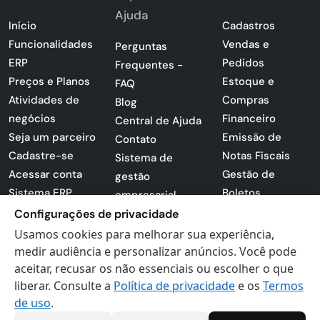
Ajuda
Início
Cadastros
Funcionalidades
Vendas e
Perguntas
ERP
Pedidos
Frequentes -
Preços e Planos
Estoque e
FAQ
Atividades de
Compras
Blog
negócios
Financeiro
Central de Ajuda
Seja um parceiro
Emissão de
Contato
Cadastre-se
Notas Fiscais
Sistema de
Acessar conta
Gestão de
gestão
Sistema ERP
Boletos
empresarial
Apresentação
Configurações de privacidade
Sistema para
PDF
lojas
Usamos cookies para melhorar sua experiência,
Loja -
medir audiência e personalizar anúncios. Você pode
Preferências de
Certificados
aceitar, recusar os não essenciais ou escolher o que
cookies
liberar. Consulte a
Política de privacidade
e os
Termos
Digitais
Politica de
de uso
.
Privacidade