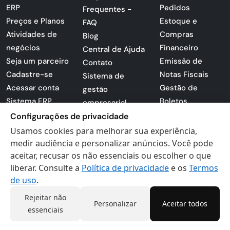
ERP
Pedidos
Frequentes -
Preços e Planos
Estoque e
FAQ
Atividades de
Compras
Blog
negócios
Financeiro
Central de Ajuda
Seja um parceiro
Emissão de
Contato
Cadastre-se
Notas Fiscais
Sistema de
Acessar conta
Gestão de
gestão
Sistema ERP
Boletos
empresarial
Apresentação
Configurações de privacidade
Sistema para
PDF
lojas
Usamos cookies para melhorar sua experiência,
Loja -
medir audiência e personalizar anúncios. Você pode
Preferências de
Certificados
aceitar, recusar os não essenciais ou escolher o que
cookies
liberar. Consulte a
Política de privacidade
e os
Termos
Digitais
Politica de
de uso
.
Privacidade
Termos de Uso
Rejeitar não
Personalizar
Aceitar todos
essenciais