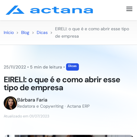
EIRELI: o que é e como abrir esse tipo
Início
>
Blog
>
Dicas
>
de empresa
Dicas
25/11/2022
•
5 min de leitura
•
EIRELI: o que é e como abrir esse
tipo de empresa
Bárbara Faria
Redatora e Copywriting · Actana ERP
Atualizado em 01/07/2023