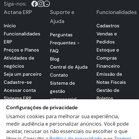
Siga-nos:
Actana ERP
Suporte e
Funcionalidades
Ajuda
Início
Cadastros
Funcionalidades
Vendas e
Perguntas
ERP
Pedidos
Frequentes -
Preços e Planos
Estoque e
FAQ
Atividades de
Compras
Blog
negócios
Financeiro
Central de Ajuda
Seja um parceiro
Emissão de
Contato
Cadastre-se
Notas Fiscais
Sistema de
Acessar conta
Gestão de
gestão
Sistema ERP
Boletos
empresarial
Apresentação
Configurações de privacidade
Sistema para
PDF
lojas
Usamos cookies para melhorar sua experiência,
Loja -
medir audiência e personalizar anúncios. Você pode
Preferências de
Certificados
aceitar, recusar os não essenciais ou escolher o que
cookies
liberar. Consulte a
Política de privacidade
e os
Termos
Digitais