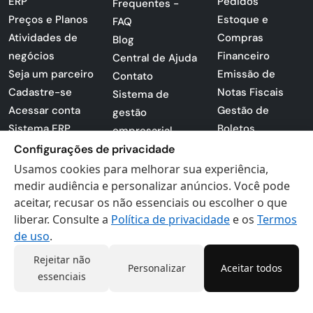
ERP
Pedidos
Frequentes -
Preços e Planos
Estoque e
FAQ
Atividades de
Compras
Blog
negócios
Financeiro
Central de Ajuda
Seja um parceiro
Emissão de
Contato
Cadastre-se
Notas Fiscais
Sistema de
Acessar conta
Gestão de
gestão
Sistema ERP
Boletos
empresarial
Apresentação
Sistema para
Configurações de privacidade
PDF
lojas
Usamos cookies para melhorar sua experiência,
Loja -
Preferências de
medir audiência e personalizar anúncios. Você pode
Certificados
aceitar, recusar os não essenciais ou escolher o que
cookies
liberar. Consulte a
Política de privacidade
e os
Termos
Digitais
Politica de
de uso
.
Privacidade
Termos de Uso
Rejeitar não
Personalizar
Aceitar todos
essenciais