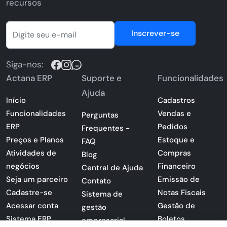
recursos
Inscrever-se
Siga-nos:
Actana ERP
Suporte e
Funcionalidades
Ajuda
Início
Cadastros
Funcionalidades
Vendas e
Perguntas
ERP
Pedidos
Frequentes -
Preços e Planos
Estoque e
FAQ
Atividades de
Compras
Blog
negócios
Financeiro
Central de Ajuda
Seja um parceiro
Emissão de
Contato
Cadastre-se
Notas Fiscais
Sistema de
Acessar conta
Gestão de
gestão
Sistema ERP
Boletos
empresarial