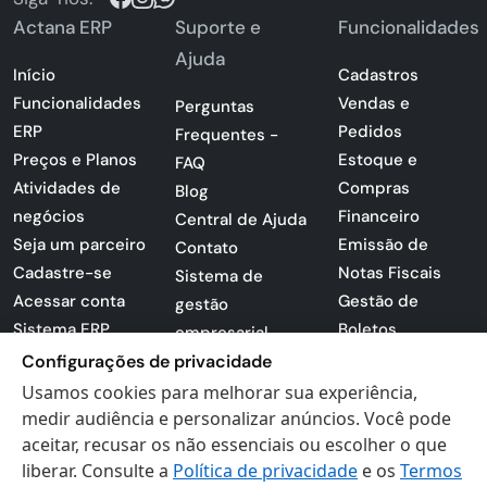
Actana ERP
Suporte e
Funcionalidades
Ajuda
Início
Cadastros
Funcionalidades
Vendas e
Perguntas
ERP
Pedidos
Frequentes -
Preços e Planos
Estoque e
FAQ
Atividades de
Compras
Blog
negócios
Financeiro
Central de Ajuda
Seja um parceiro
Emissão de
Contato
Cadastre-se
Notas Fiscais
Sistema de
Acessar conta
Gestão de
gestão
Sistema ERP
Boletos
empresarial
Apresentação
Sistema para
Configurações de privacidade
PDF
lojas
Usamos cookies para melhorar sua experiência,
Loja -
Preferências de
medir audiência e personalizar anúncios. Você pode
Certificados
aceitar, recusar os não essenciais ou escolher o que
cookies
liberar. Consulte a
Política de privacidade
e os
Termos
Digitais
Politica de