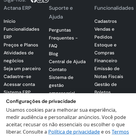
Actana ERP
Suporte e
Funcionalidades
Ajuda
Início
Cadastros
Funcionalidades
Vendas e
Perguntas
ERP
Pedidos
Frequentes -
Preços e Planos
Estoque e
FAQ
Atividades de
Compras
Blog
negócios
Financeiro
Central de Ajuda
Seja um parceiro
Emissão de
Contato
Cadastre-se
Notas Fiscais
Sistema de
Acessar conta
Gestão de
gestão
Sistema ERP
Boletos
empresarial
Apresentação
Configurações de privacidade
Sistema para
PDF
lojas
Usamos cookies para melhorar sua experiência,
Loja -
medir audiência e personalizar anúncios. Você pode
Preferências de
Certificados
aceitar, recusar os não essenciais ou escolher o que
cookies
liberar. Consulte a
Política de privacidade
e os
Termos
Digitais
Politica de