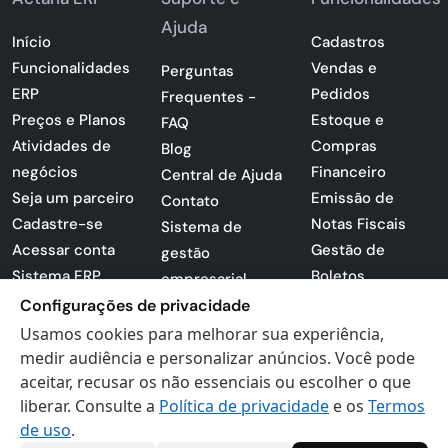
Ajuda
Início
Cadastros
Funcionalidades
Vendas e
Perguntas
ERP
Pedidos
Frequentes -
Preços e Planos
Estoque e
FAQ
Atividades de
Compras
Blog
negócios
Financeiro
Central de Ajuda
Seja um parceiro
Emissão de
Contato
Cadastre-se
Notas Fiscais
Sistema de
Acessar conta
Gestão de
gestão
Sistema ERP
Boletos
empresarial
Apresentação
Configurações de privacidade
Sistema para
PDF
lojas
Usamos cookies para melhorar sua experiência,
Loja -
medir audiência e personalizar anúncios. Você pode
Preferências de
Certificados
aceitar, recusar os não essenciais ou escolher o que
cookies
liberar. Consulte a
Política de privacidade
e os
Termos
Digitais
Politica de
de uso
.
Privacidade