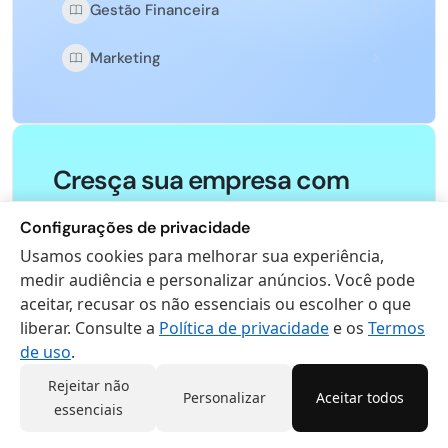
Gestão Financeira
Marketing
Cresça sua empresa com
organização. Conheça o
Configurações de privacidade
Actana!
Usamos cookies para melhorar sua experiência,
Centralize vendas, financeiro, estoque e
medir audiência e personalizar anúncios. Você pode
emissão de notas fiscais em um único
aceitar, recusar os não essenciais ou escolher o que
sistema. Teste grátis e conheça como
liberar. Consulte a
Política de privacidade
e os
Termos
de uso
.
simplificar sua rotina.
Rejeitar não
Personalizar
Aceitar todos
essenciais
Conhecer o Actana