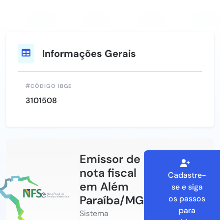
Informações Gerais
CÓDIGO IBGE
3101508
Emissor de
nota fiscal
Cadastre-
em Além
se e siga
Paraíba/MG
os passos
para
Sistema