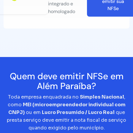
emitir sua
integrado e
NFSe
homologado
Quem deve emitir NFSe em
Além Paraíba?
Toda empresa enquadrada no
Simples Nacional
,
como
MEI (microempreendedor individual com
CNPJ)
ou em
Lucro Presumido / Lucro Real
que
presta serviço deve emitir a nota fiscal de serviço
quando exigido pelo município.