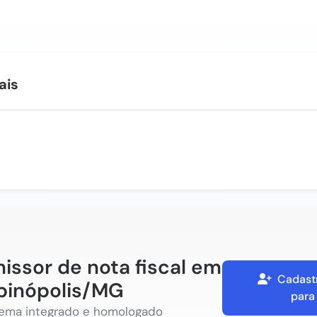
ais
issor de nota fiscal em
Cadastr
pinópolis/MG
para
tema integrado e homologado