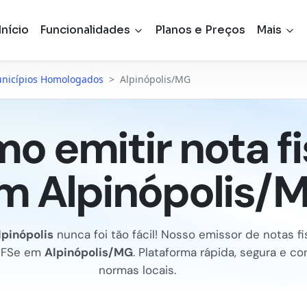
Início
Funcionalidades
Planos e Preços
Mais
nicípios Homologados
>
Alpinópolis/MG
o emitir nota fi
m Alpinópolis/
lpinópolis
nunca foi tão fácil! Nosso emissor de notas fis
NFSe em
Alpinópolis/MG
. Plataforma rápida, segura e c
normas locais.