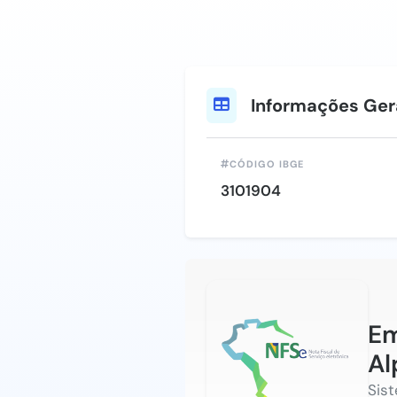
Informações Ger
CÓDIGO IBGE
3101904
Em
Al
Sis