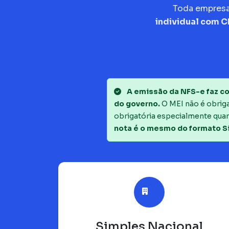
Toda empres
individual com 
A emissão da NFS-e faz co
do governo.
O MEI não é obrigad
obrigatória especialmente quan
nota é o mesmo do formato S
Simples Nacional