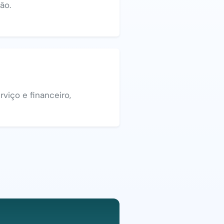
ão.
viço e financeiro,