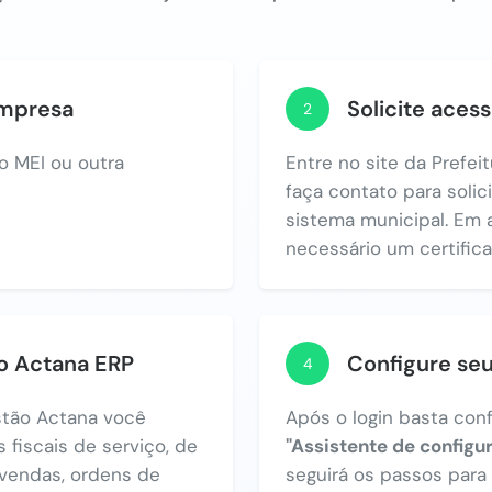
empresa
Solicite acess
2
o MEI ou outra
Entre no site da Prefei
faça contato para solic
sistema municipal. Em 
necessário um certificad
no Actana ERP
Configure se
4
tão Actana você
Após o login basta con
 fiscais de serviço, de
"Assistente de configu
vendas, ordens de
seguirá os passos par