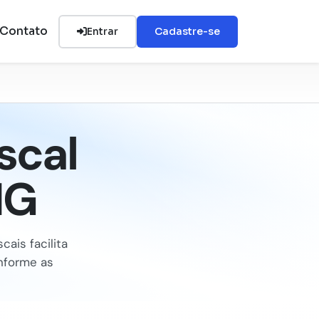
Contato
Entrar
Cadastre-se
scal
MG
cais facilita
onforme as