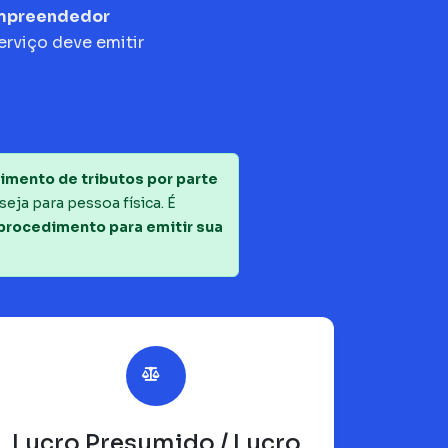
empreendedor
erviço deve emitir
imento de tributos por parte
seja para pessoa física. É
 procedimento para emitir sua
Lucro Presumido / Lucro