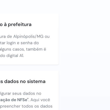
o à prefeitura
tura de Alpinópolis/MG ou
itar login e senha do
alguns casos, também é
o digital A1.
us dados no sistema
figurar seus dados no
ração de NFSe"
. Aqui você
a preencher todos os dados