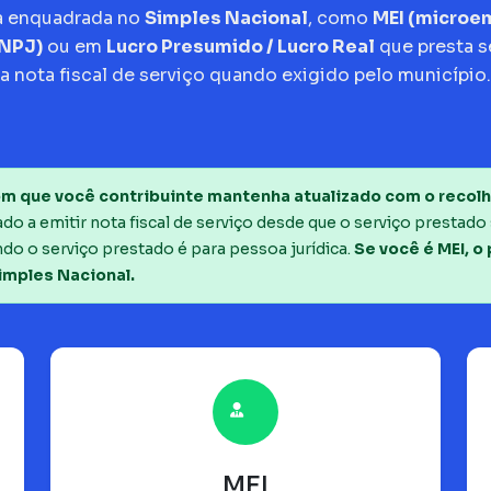
a enquadrada no
Simples Nacional
, como
MEI (micro
CNPJ)
ou em
Lucro Presumido / Lucro Real
que presta s
a nota fiscal de serviço quando exigido pelo município.
m que você contribuinte mantenha atualizado com o recolh
o a emitir nota fiscal de serviço desde que o serviço prestado 
do o serviço prestado é para pessoa jurídica.
Se você é MEI, o
imples Nacional.
MEI