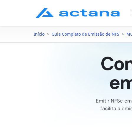
Início
>
Guia Completo de Emissão de NFS
>
Mu
Com
em
Emitir NFSe e
facilita a e