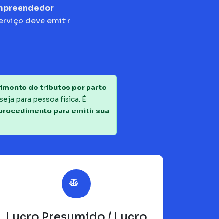
empreendedor
erviço deve emitir
imento de tributos por parte
seja para pessoa física. É
 procedimento para emitir sua
Lucro Presumido / Lucro