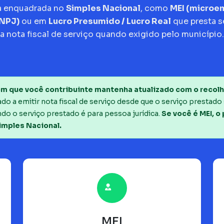
a enquadrada no
Simples Nacional
, como
MEI (micro
CNPJ)
ou em
Lucro Presumido / Lucro Real
que presta s
a nota fiscal de serviço quando exigido pelo município.
m que você contribuinte mantenha atualizado com o recolh
o a emitir nota fiscal de serviço desde que o serviço prestado 
do o serviço prestado é para pessoa jurídica.
Se você é MEI, o
imples Nacional.
MEI