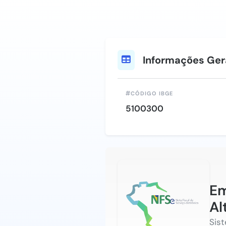
Informações Ger
CÓDIGO IBGE
5100300
Em
Al
Sis