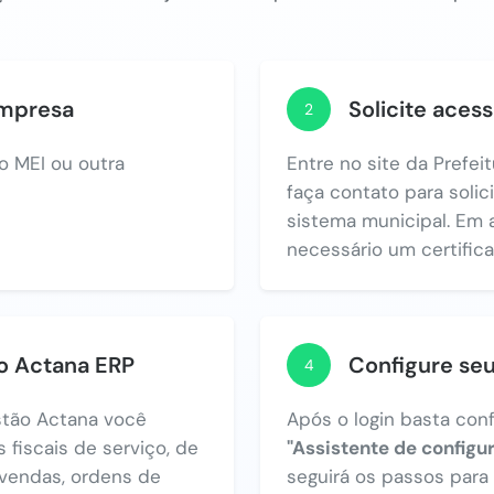
empresa
Solicite acess
2
o MEI ou outra
Entre no site da Prefei
faça contato para solic
sistema municipal. Em 
necessário um certificad
no Actana ERP
Configure se
4
tão Actana você
Após o login basta con
 fiscais de serviço, de
"Assistente de configu
vendas, ordens de
seguirá os passos par