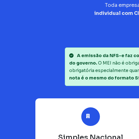
Toda empres
individual com 
A emissão da NFS-e faz co
do governo.
O MEI não é obrigad
obrigatória especialmente quan
nota é o mesmo do formato S
Simples Nacional