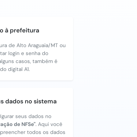
o à prefeitura
tura de Alto Araguaia/MT ou
itar login e senha do
alguns casos, também é
o digital A1.
us dados no sistema
figurar seus dados no
ração de NFSe"
. Aqui você
a preencher todos os dados