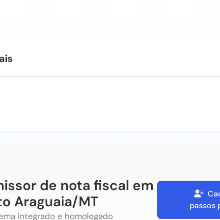
ais
issor de nota fiscal em
Cad
to Araguaia/MT
passos 
tema integrado e homologado