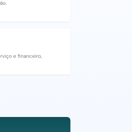
ão.
viço e financeiro,