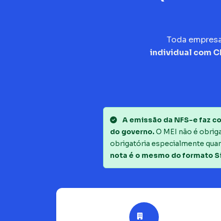
Toda empres
individual com 
A emissão da NFS-e faz co
do governo.
O MEI não é obrigad
obrigatória especialmente quan
nota é o mesmo do formato S