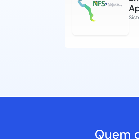
Ap
Sis
Quem d