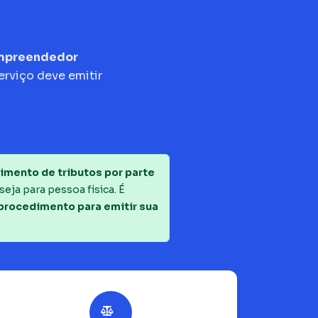
empreendedor
erviço deve emitir
imento de tributos por parte
seja para pessoa física. É
 procedimento para emitir sua