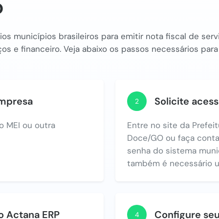
o
os municípios brasileiros para emitir nota fiscal de se
os e financeiro. Veja abaixo os passos necessários para
empresa
Solicite acess
2
o MEI ou outra
Entre no site da Prefei
Doce/GO ou faça contato
senha do sistema munic
também é necessário um 
no Actana ERP
Configure se
4