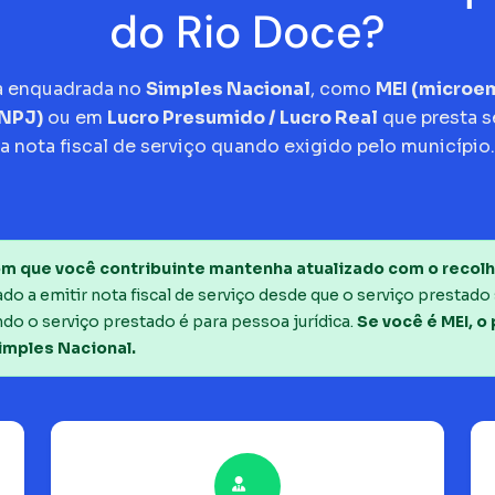
do Rio Doce?
a enquadrada no
Simples Nacional
, como
MEI (micro
CNPJ)
ou em
Lucro Presumido / Lucro Real
que presta s
a nota fiscal de serviço quando exigido pelo município.
m que você contribuinte mantenha atualizado com o recolh
o a emitir nota fiscal de serviço desde que o serviço prestado 
do o serviço prestado é para pessoa jurídica.
Se você é MEI, o
imples Nacional.