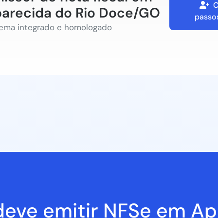
C
arecida do Rio Doce/GO
passos
tema integrado e homologado
eve emitir NFSe em Ap