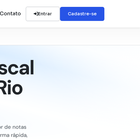
Contato
Entrar
Cadastre-se
scal
Rio
or de notas
orma rápida,