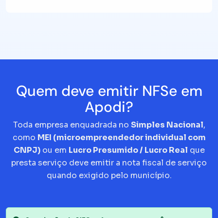
Quem deve emitir NFSe em
Apodi?
Toda empresa enquadrada no
Simples Nacional
,
como
MEI (microempreendedor individual com
CNPJ)
ou em
Lucro Presumido / Lucro Real
que
presta serviço deve emitir a nota fiscal de serviço
quando exigido pelo município.