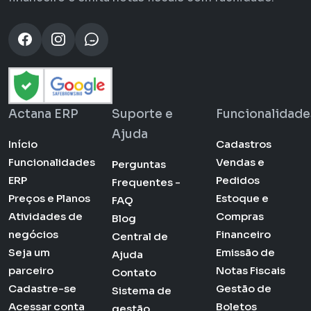
Actana ERP
Suporte e
Funcionalidade
Ajuda
Início
Cadastros
Funcionalidades
Vendas e
Perguntas
ERP
Pedidos
Frequentes -
Preços e Planos
Estoque e
FAQ
Atividades de
Compras
Blog
negócios
Financeiro
Central de
Seja um
Emissão de
Ajuda
parceiro
Notas Fiscais
Contato
Cadastre-se
Gestão de
Sistema de
Acessar conta
Boletos
gestão