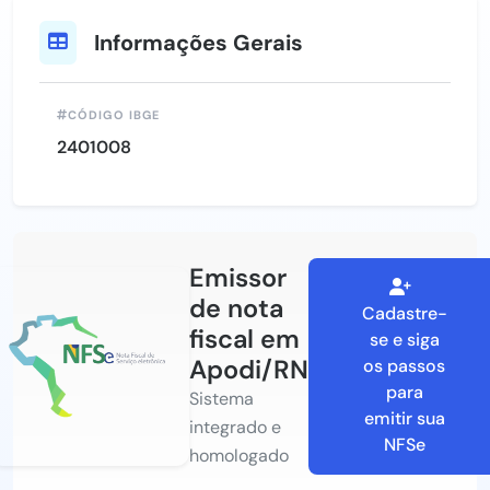
Informações Gerais
CÓDIGO IBGE
2401008
Emissor
de nota
Cadastre-
fiscal em
se e siga
Apodi/RN
os passos
para
Sistema
emitir sua
integrado e
NFSe
homologado