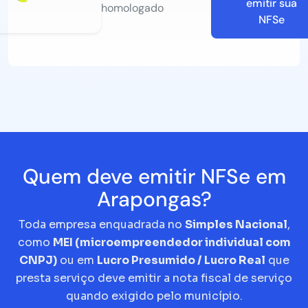
emitir sua
homologado
NFSe
Quem deve emitir NFSe em
Arapongas?
Toda empresa enquadrada no
Simples Nacional
,
como
MEI (microempreendedor individual com
CNPJ)
ou em
Lucro Presumido / Lucro Real
que
presta serviço deve emitir a nota fiscal de serviço
quando exigido pelo município.