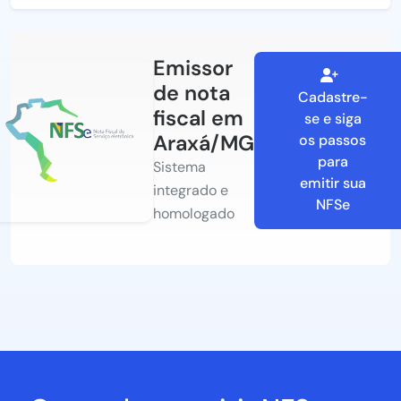
Emissor
de nota
Cadastre-
fiscal em
se e siga
Araxá/MG
os passos
para
Sistema
emitir sua
integrado e
NFSe
homologado