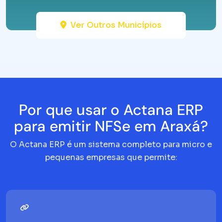
Ver Outros Municípios
Por que usar o Actana ERP
para emitir NFSe em Araxá?
O Actana ERP é um sistema completo para micro e
pequenas empresas que permite: