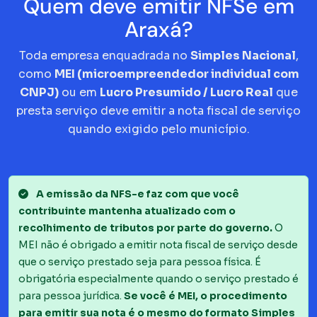
Quem deve emitir NFSe em
Araxá?
Toda empresa enquadrada no
Simples Nacional
,
como
MEI (microempreendedor individual com
CNPJ)
ou em
Lucro Presumido / Lucro Real
que
presta serviço deve emitir a nota fiscal de serviço
quando exigido pelo município.
A emissão da NFS-e faz com que você
contribuinte mantenha atualizado com o
recolhimento de tributos por parte do governo.
O
MEI não é obrigado a emitir nota fiscal de serviço desde
que o serviço prestado seja para pessoa física. É
obrigatória especialmente quando o serviço prestado é
para pessoa jurídica.
Se você é MEI, o procedimento
para emitir sua nota é o mesmo do formato Simples