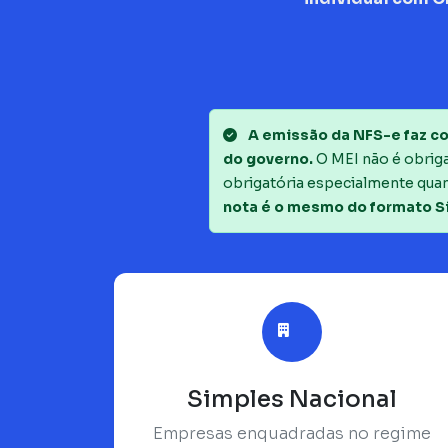
A emissão da NFS-e faz co
do governo.
O MEI não é obrigad
obrigatória especialmente quan
nota é o mesmo do formato S
Simples Nacional
Empresas enquadradas no regime