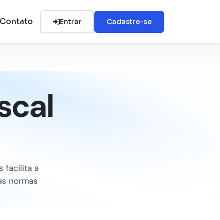
Contato
Entrar
Cadastre-se
scal
 facilita a
 as normas