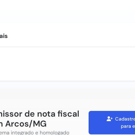
ais
issor de nota fiscal
Cadastre
m Arcos/MG
para e
tema integrado e homologado