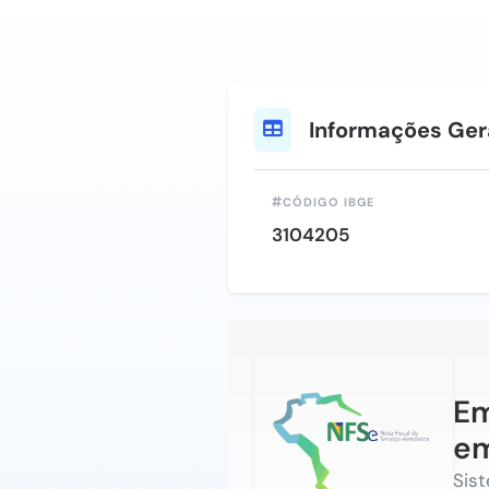
Informações Ger
CÓDIGO IBGE
3104205
Em
e
Sis