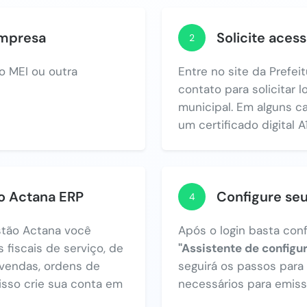
empresa
Solicite acess
2
o MEI ou outra
Entre no site da Prefe
contato para solicitar 
municipal. Em alguns c
um certificado digital A1
no Actana ERP
Configure se
4
tão Actana você
Após o login basta con
 fiscais de serviço, de
"Assistente de configu
vendas, ordens de
seguirá os passos par
 isso crie sua conta em
necessários para emiss