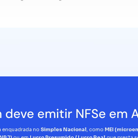
deve emitir NFSe em 
a enquadrada no
Simples Nacional
, como
MEI (micro
CNPJ)
ou em
Lucro Presumido / Lucro Real
que presta s