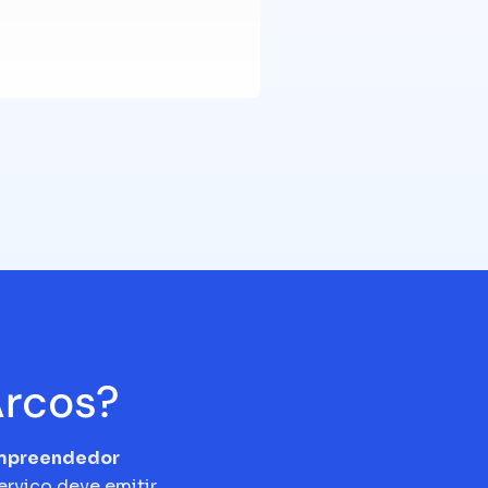
Arcos?
empreendedor
erviço deve emitir