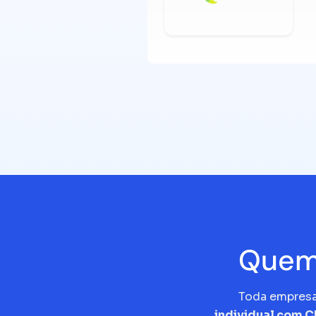
Quem 
Toda empres
individual com 