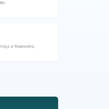
ão.
viço e financeiro,