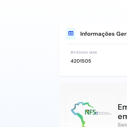
Informações Ger
CÓDIGO IBGE
4201505
Em
e
Sis