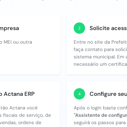
empresa
Solicite acess
2
o MEI ou outra
Entre no site da Prefe
faça contato para solic
sistema municipal. Em 
necessário um certificad
no Actana ERP
Configure se
4
tão Actana você
Após o login basta con
 fiscais de serviço, de
"Assistente de configu
vendas, ordens de
seguirá os passos par