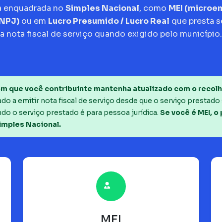
a enquadrada no
Simples Nacional
, como
MEI (micro
CNPJ)
ou em
Lucro Presumido / Lucro Real
que presta s
a nota fiscal de serviço quando exigido pelo município.
m que você contribuinte mantenha atualizado com o recolh
o a emitir nota fiscal de serviço desde que o serviço prestado 
do o serviço prestado é para pessoa jurídica.
Se você é MEI, o
imples Nacional.
MEI