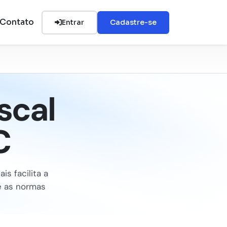
Contato
Entrar
Cadastre-se
scal
C
is facilita a
e as normas