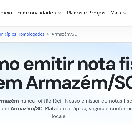
Início
Funcionalidades
Planos e Preços
Mais
nicípios Homologados
>
Armazém/SC
o emitir nota fi
em Armazém/S
rmazém
nunca foi tão fácil! Nosso emissor de notas fisca
e em
Armazém/SC
. Plataforma rápida, segura e conform
locais.