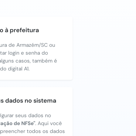
o à prefeitura
itura de Armazém/SC ou
itar login e senha do
alguns casos, também é
o digital A1.
us dados no sistema
figurar seus dados no
ração de NFSe"
. Aqui você
a preencher todos os dados