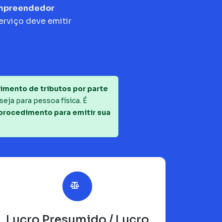
empreendedor
erviço deve emitir
imento de tributos por parte
seja para pessoa física. É
 procedimento para emitir sua
Lucro Presumido / Lucro