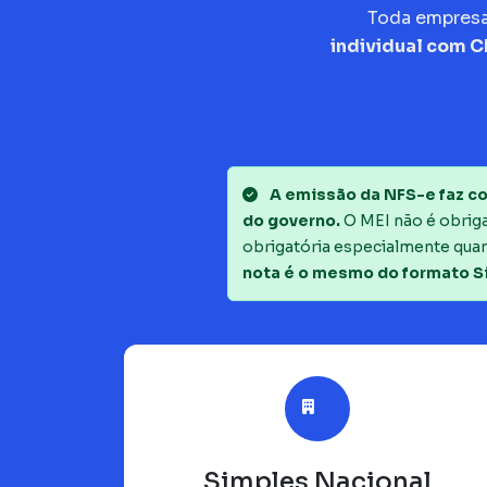
Toda empres
individual com 
A emissão da NFS-e faz co
do governo.
O MEI não é obrigad
obrigatória especialmente quan
nota é o mesmo do formato S
Simples Nacional