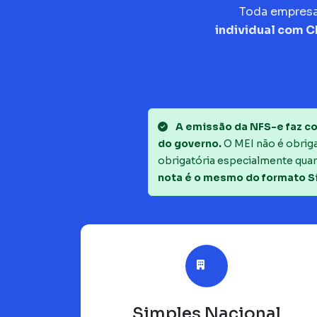
Toda empres
individual com 
A emissão da NFS-e faz co
do governo.
O MEI não é obrigad
obrigatória especialmente quan
nota é o mesmo do formato S
Simples Nacional