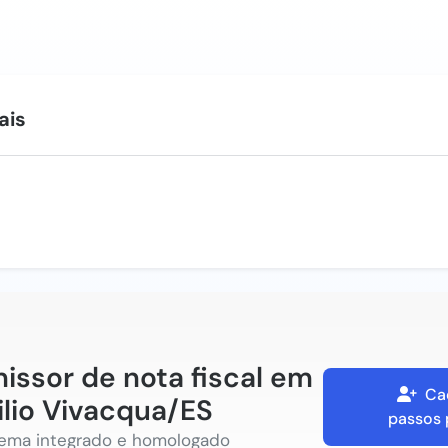
ais
issor de nota fiscal em
Ca
ilio Vivacqua/ES
passos 
tema integrado e homologado