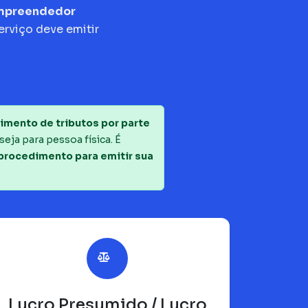
empreendedor
erviço deve emitir
imento de tributos por parte
seja para pessoa física. É
 procedimento para emitir sua
Lucro Presumido / Lucro