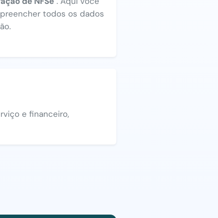
ração de NFSe"
. Aqui você
a preencher todos os dados
ão.
viço e financeiro,