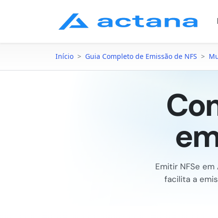
Início
>
Guia Completo de Emissão de NFS
>
Mu
Com
em
Emitir NFSe em
facilita a em