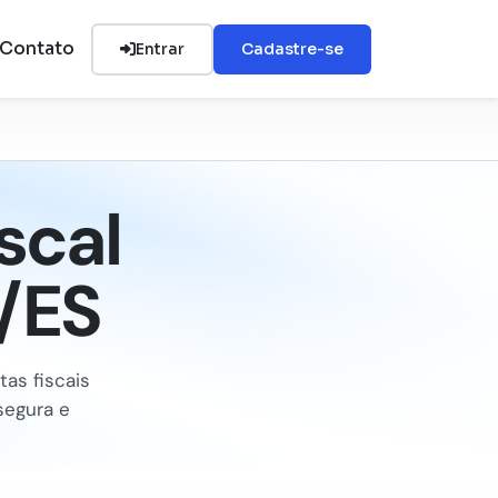
Contato
Entrar
Cadastre-se
scal
/ES
tas fiscais
 segura e