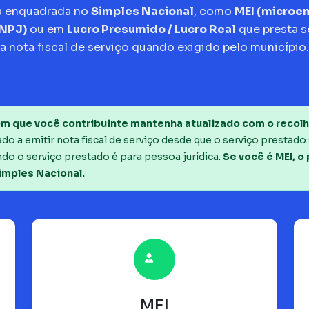
a enquadrada no
Simples Nacional
, como
MEI (micro
CNPJ)
ou em
Lucro Presumido / Lucro Real
que presta s
a nota fiscal de serviço quando exigido pelo município.
m que você contribuinte mantenha atualizado com o recolh
o a emitir nota fiscal de serviço desde que o serviço prestado 
do o serviço prestado é para pessoa jurídica.
Se você é MEI, o
imples Nacional.
MEI