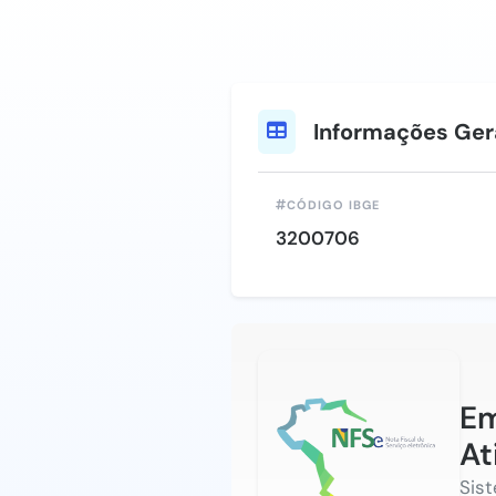
Informações Ger
CÓDIGO IBGE
3200706
Em
At
Sis