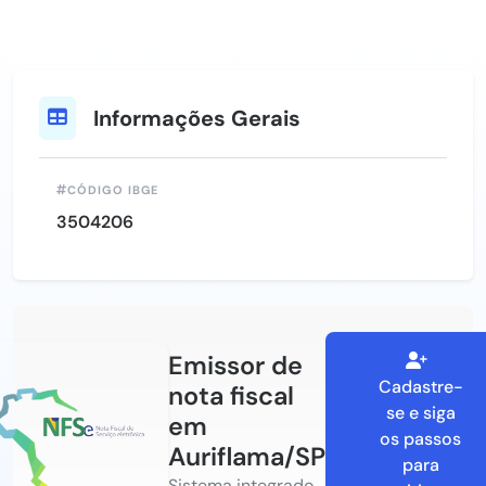
Informações Gerais
CÓDIGO IBGE
3504206
Emissor de
Cadastre-
nota fiscal
se e siga
em
os passos
Auriflama/SP
para
Sistema integrado