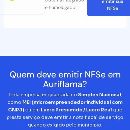
emitir sua
e homologado
NFSe
Quem deve emitir NFSe em
Auriflama?
Toda empresa enquadrada no
Simples Nacional
,
como
MEI (microempreendedor individual com
CNPJ)
ou em
Lucro Presumido / Lucro Real
que
presta serviço deve emitir a nota fiscal de serviço
quando exigido pelo município.