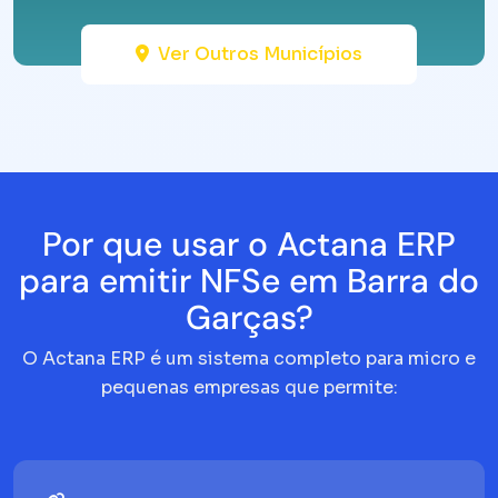
Ver Outros Municípios
Por que usar o Actana ERP
para emitir NFSe em Barra do
Garças?
O Actana ERP é um sistema completo para micro e
pequenas empresas que permite: