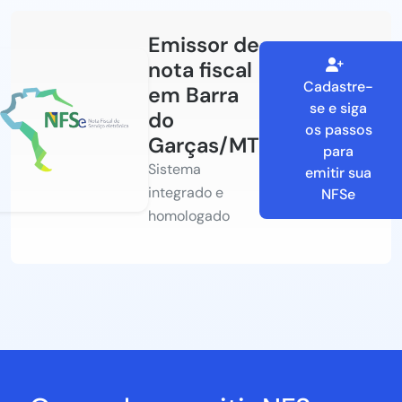
Emissor de
nota fiscal
Cadastre-
em Barra
se e siga
do
os passos
Garças/MT
para
Sistema
emitir sua
integrado e
NFSe
homologado