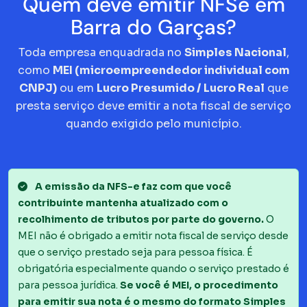
Quem deve emitir NFSe em
Barra do Garças?
Toda empresa enquadrada no
Simples Nacional
,
como
MEI (microempreendedor individual com
CNPJ)
ou em
Lucro Presumido / Lucro Real
que
presta serviço deve emitir a nota fiscal de serviço
quando exigido pelo município.
A emissão da NFS-e faz com que você
contribuinte mantenha atualizado com o
recolhimento de tributos por parte do governo.
O
MEI não é obrigado a emitir nota fiscal de serviço desde
que o serviço prestado seja para pessoa física. É
obrigatória especialmente quando o serviço prestado é
para pessoa jurídica.
Se você é MEI, o procedimento
para emitir sua nota é o mesmo do formato Simples