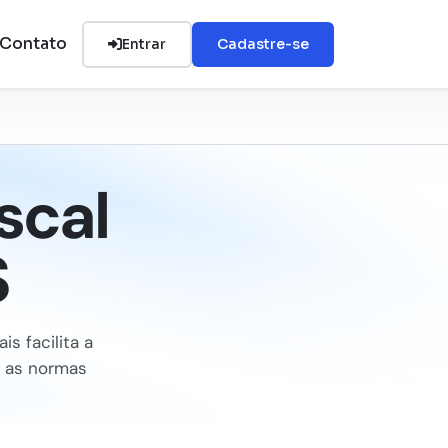
Contato
Entrar
Cadastre-se
scal
S
s facilita a
e as normas