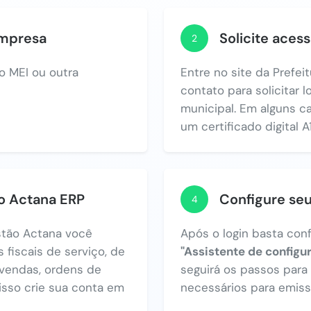
empresa
Solicite acess
2
o MEI ou outra
Entre no site da Prefei
contato para solicitar 
municipal. Em alguns c
um certificado digital A1
no Actana ERP
Configure se
4
tão Actana você
Após o login basta con
 fiscais de serviço, de
"Assistente de configu
vendas, ordens de
seguirá os passos par
 isso crie sua conta em
necessários para emiss