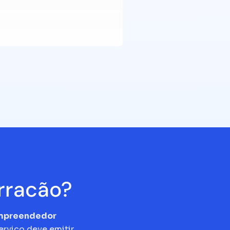
rracão?
empreendedor
erviço deve emitir