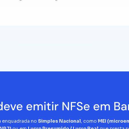
eve emitir NFSe em Ba
a enquadrada no
Simples Nacional
, como
MEI (micro
CNPJ)
ou em
Lucro Presumido / Lucro Real
que presta s