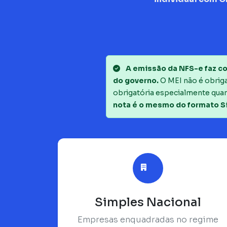
A emissão da NFS-e faz co
do governo.
O MEI não é obrigad
obrigatória especialmente quan
nota é o mesmo do formato S
Simples Nacional
Empresas enquadradas no regime