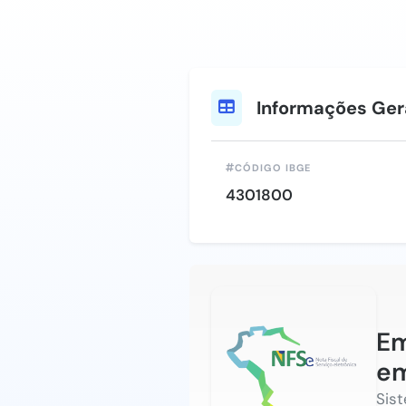
Informações Ger
CÓDIGO IBGE
4301800
Em
em
Sis