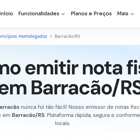
Início
Funcionalidades
Planos e Preços
Mais
nicípios Homologados
>
Barracão/RS
o emitir nota fi
em Barracão/R
arracão
nunca foi tão fácil! Nosso emissor de notas fiscai
e em
Barracão/RS
. Plataforma rápida, segura e conform
locais.