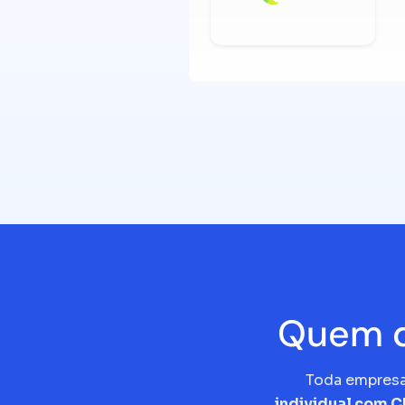
Quem d
Toda empres
individual com 