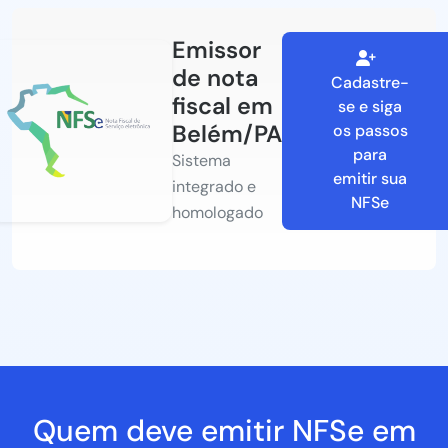
Emissor
de nota
Cadastre-
fiscal em
se e siga
Belém/PA
os passos
para
Sistema
emitir sua
integrado e
NFSe
homologado
Quem deve emitir NFSe em