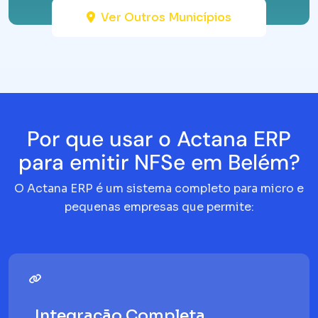
Ver Outros Municípios
Por que usar o Actana ERP
para emitir NFSe em Belém?
O Actana ERP é um sistema completo para micro e
pequenas empresas que permite:
Integração Completa