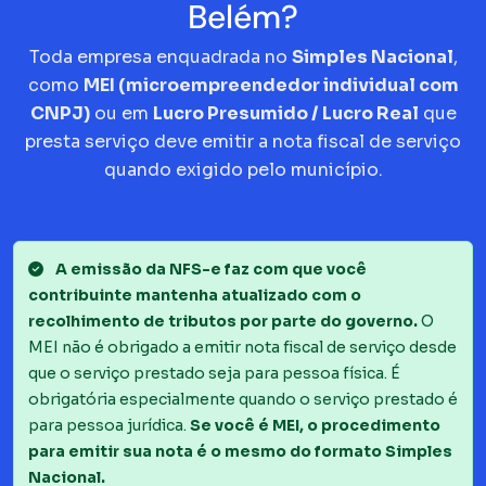
Belém?
Toda empresa enquadrada no
Simples Nacional
,
como
MEI (microempreendedor individual com
CNPJ)
ou em
Lucro Presumido / Lucro Real
que
presta serviço deve emitir a nota fiscal de serviço
quando exigido pelo município.
A emissão da NFS-e faz com que você
contribuinte mantenha atualizado com o
recolhimento de tributos por parte do governo.
O
MEI não é obrigado a emitir nota fiscal de serviço desde
que o serviço prestado seja para pessoa física. É
obrigatória especialmente quando o serviço prestado é
para pessoa jurídica.
Se você é MEI, o procedimento
para emitir sua nota é o mesmo do formato Simples
Nacional.