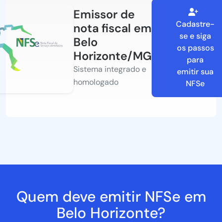
Emissor de
Cadastre-
nota fiscal em
se e siga
Belo
os passos
Horizonte/MG
para
Sistema integrado e
emitir sua
homologado
NFSe
Quem deve emitir NFSe em
Belo Horizonte?