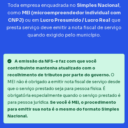
Toda empresa enquadrada no
Simples Nacional
,
como
MEI (microempreendedor individual com
CNPJ)
ou em
Lucro Presumido / Lucro Real
que
presta serviço deve emitir a nota fiscal de serviço
quando exigido pelo município.
A emissão da NFS-e faz com que você
contribuinte mantenha atualizado com o
recolhimento de tributos por parte do governo.
O
MEI não é obrigado a emitir nota fiscal de serviço desde
que o serviço prestado seja para pessoa física. É
obrigatória especialmente quando o serviço prestado é
para pessoa jurídica.
Se você é MEI, o procedimento
para emitir sua nota é o mesmo do formato Simples
Nacional.