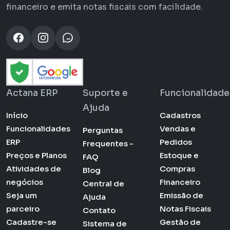
financeiro e emita notas fiscais com facilidade.
Actana ERP
Suporte e
Funcionalidade
Ajuda
Início
Cadastros
Funcionalidades
Vendas e
Perguntas
ERP
Pedidos
Frequentes -
Preços e Planos
Estoque e
FAQ
Atividades de
Compras
Blog
negócios
Financeiro
Central de
Seja um
Emissão de
Ajuda
parceiro
Notas Fiscais
Contato
Cadastre-se
Gestão de
Sistema de