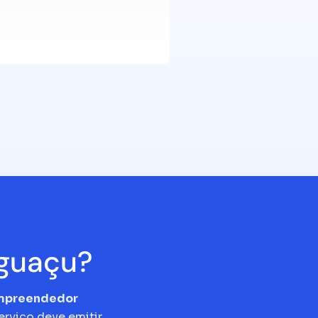
iguaçu?
empreendedor
erviço deve emitir