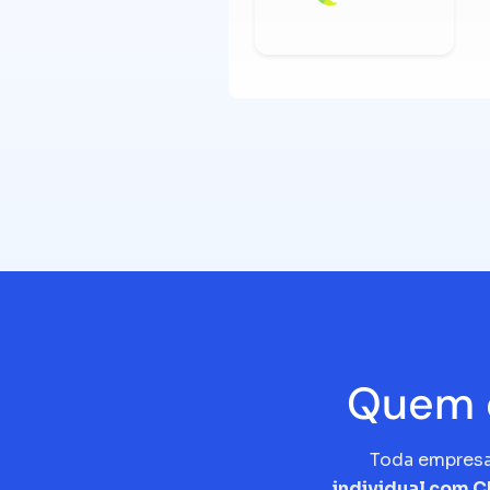
Quem d
Toda empres
individual com 