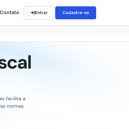
Contato
Entrar
Cadastre-se
scal
s facilita a
e as normas