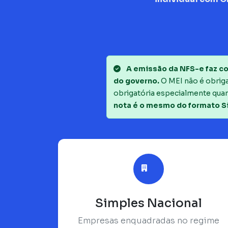
A emissão da NFS-e faz co
do governo.
O MEI não é obrigad
obrigatória especialmente quan
nota é o mesmo do formato S
Simples Nacional
Empresas enquadradas no regime