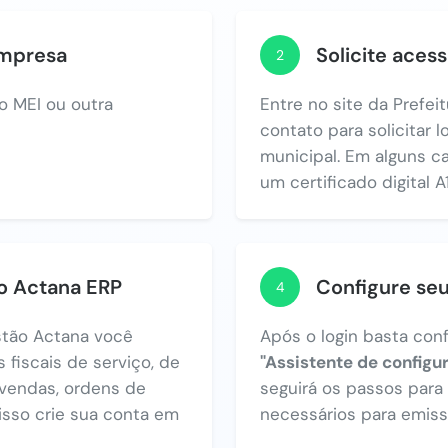
empresa
Solicite acess
2
o MEI ou outra
Entre no site da Prefei
contato para solicitar 
municipal. Em alguns c
um certificado digital A1
no Actana ERP
Configure se
4
tão Actana você
Após o login basta con
 fiscais de serviço, de
"Assistente de configu
vendas, ordens de
seguirá os passos par
 isso crie sua conta em
necessários para emiss