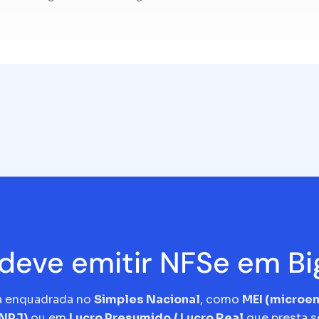
eve emitir NFSe em B
a enquadrada no
Simples Nacional
, como
MEI (micro
CNPJ)
ou em
Lucro Presumido / Lucro Real
que presta s