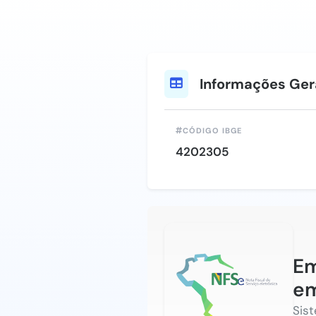
Informações Ger
CÓDIGO IBGE
4202305
Em
em
Sis