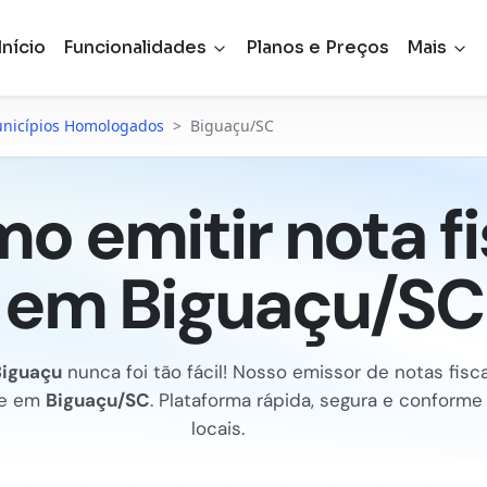
Início
Funcionalidades
Planos e Preços
Mais
nicípios Homologados
>
Biguaçu/SC
o emitir nota fi
em Biguaçu/SC
Biguaçu
nunca foi tão fácil! Nosso emissor de notas fiscai
Se em
Biguaçu/SC
. Plataforma rápida, segura e conform
locais.