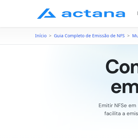
Início
>
Guia Completo de Emissão de NFS
>
Mu
Com
em
Emitir NFSe em
facilita a e