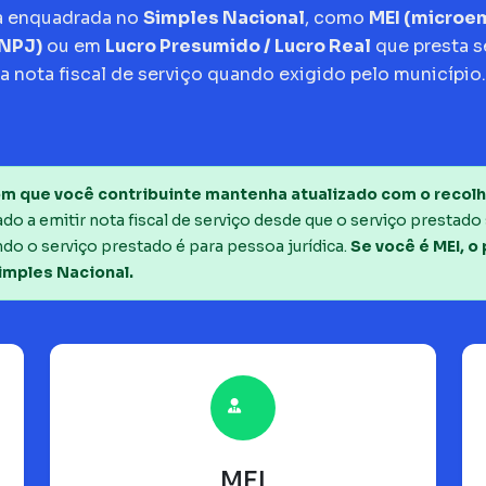
a enquadrada no
Simples Nacional
, como
MEI (micro
CNPJ)
ou em
Lucro Presumido / Lucro Real
que presta s
a nota fiscal de serviço quando exigido pelo município.
m que você contribuinte mantenha atualizado com o recolh
o a emitir nota fiscal de serviço desde que o serviço prestado 
do o serviço prestado é para pessoa jurídica.
Se você é MEI, o
imples Nacional.
MEI