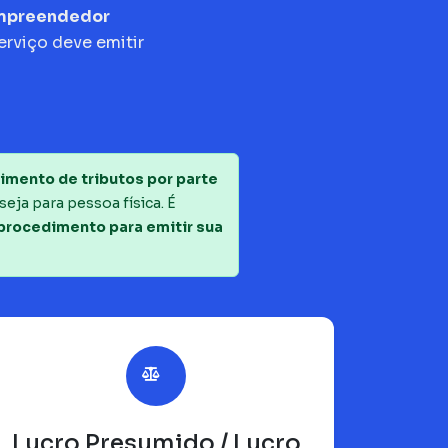
empreendedor
erviço deve emitir
imento de tributos por parte
seja para pessoa física. É
 procedimento para emitir sua
Lucro Presumido / Lucro