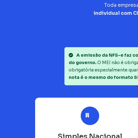
Toda empres
individual com 
A emissão da NFS-e faz co
do governo.
O MEI não é obrigad
obrigatória especialmente quan
nota é o mesmo do formato S
Simples Nacional