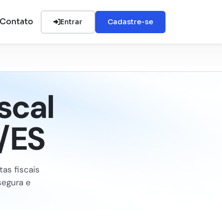
Contato
Entrar
Cadastre-se
scal
/ES
tas fiscais
segura e