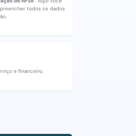
ração de NFSe"
. Aqui você
a preencher todos os dados
ão.
viço e financeiro,