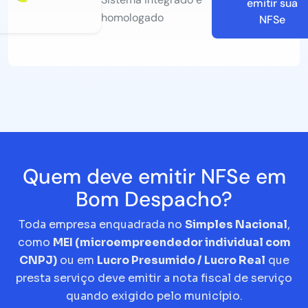
emitir sua
homologado
NFSe
Quem deve emitir NFSe em
Bom Despacho?
Toda empresa enquadrada no
Simples Nacional
,
como
MEI (microempreendedor individual com
CNPJ)
ou em
Lucro Presumido / Lucro Real
que
presta serviço deve emitir a nota fiscal de serviço
quando exigido pelo município.