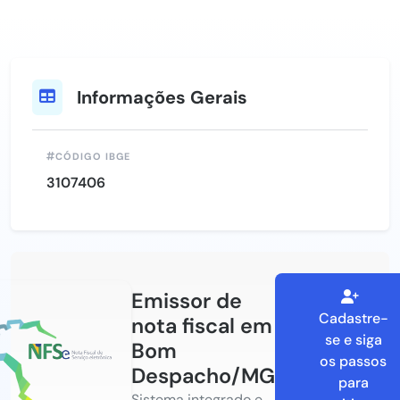
Informações Gerais
CÓDIGO IBGE
3107406
Emissor de
Cadastre-
nota fiscal em
se e siga
Bom
os passos
Despacho/MG
para
Sistema integrado e