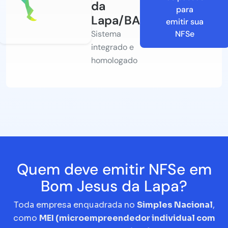
da
para
Lapa/BA
emitir sua
Sistema
NFSe
integrado e
homologado
Quem deve emitir NFSe em
Bom Jesus da Lapa?
Toda empresa enquadrada no
Simples Nacional
,
como
MEI (microempreendedor individual com