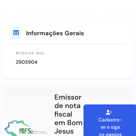
Informações Gerais
CÓDIGO IBGE
2903904
Emissor
de nota
fiscal
Cadastre-
em Bom
se e siga
Jesus
os passos