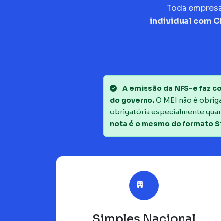
Toda empres
individual com 
A emissão da NFS-e faz co
do governo.
O MEI não é obrigad
obrigatória especialmente quan
nota é o mesmo do formato S
Simples Nacional