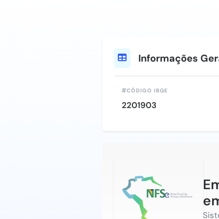
Informações Ger
CÓDIGO IBGE
2201903
Em
em
Sis