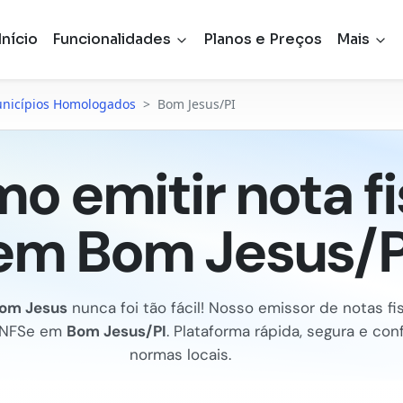
Início
Funcionalidades
Planos e Preços
Mais
nicípios Homologados
>
Bom Jesus/PI
o emitir nota fi
em Bom Jesus/P
om Jesus
nunca foi tão fácil! Nosso emissor de notas fisc
 NFSe em
Bom Jesus/PI
. Plataforma rápida, segura e co
normas locais.