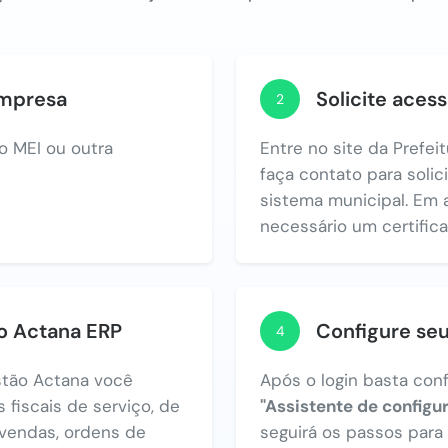
empresa
Solicite acess
2
o MEI ou outra
Entre no site da Prefei
faça contato para solic
sistema municipal. Em 
necessário um certificad
no Actana ERP
Configure se
4
tão Actana você
Após o login basta con
 fiscais de serviço, de
"Assistente de configu
vendas, ordens de
seguirá os passos par