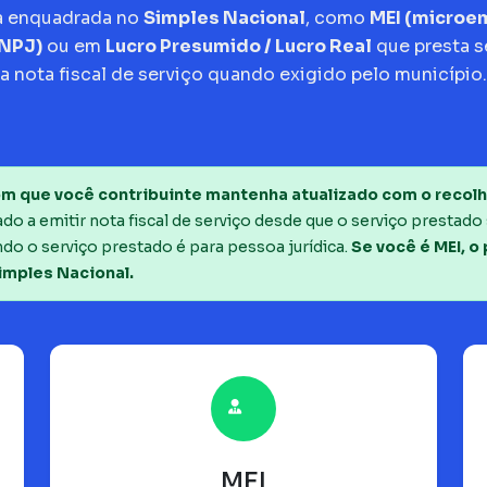
a enquadrada no
Simples Nacional
, como
MEI (micro
CNPJ)
ou em
Lucro Presumido / Lucro Real
que presta s
a nota fiscal de serviço quando exigido pelo município.
m que você contribuinte mantenha atualizado com o recolh
o a emitir nota fiscal de serviço desde que o serviço prestado 
do o serviço prestado é para pessoa jurídica.
Se você é MEI, o
imples Nacional.
MEI