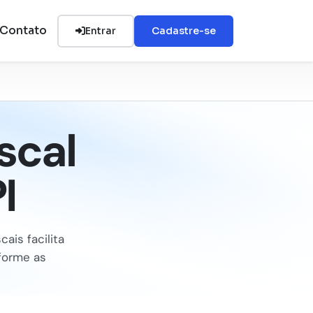
Contato
Entrar
Cadastre-se
scal
I
ais facilita
nforme as