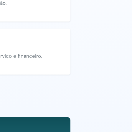
ão.
viço e financeiro,