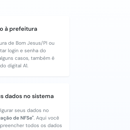
o à prefeitura
tura de Bom Jesus/PI ou
itar login e senha do
alguns casos, também é
o digital A1.
us dados no sistema
figurar seus dados no
ração de NFSe"
. Aqui você
a preencher todos os dados