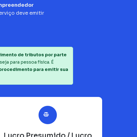
empreendedor
erviço deve emitir
imento de tributos por parte
seja para pessoa física. É
 procedimento para emitir sua
Lucro Presumido / Lucro