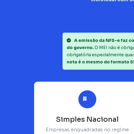
A emissão da NFS-e faz co
do governo.
O MEI não é obrigad
obrigatória especialmente quan
nota é o mesmo do formato S
Simples Nacional
Empresas enquadradas no regime