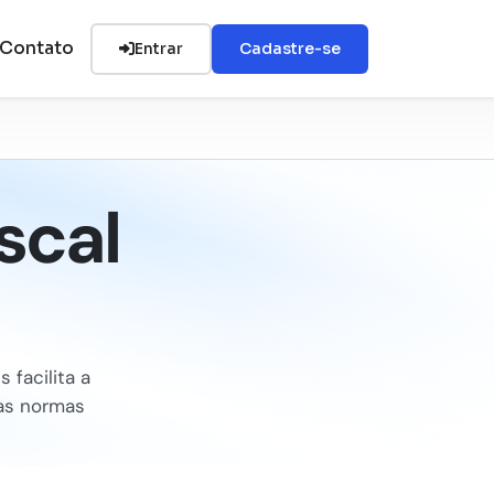
Contato
Entrar
Cadastre-se
scal
 facilita a
 as normas