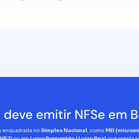
deve emitir NFSe em B
a enquadrada no
Simples Nacional
, como
MEI (micro
CNPJ)
ou em
Lucro Presumido / Lucro Real
que presta s