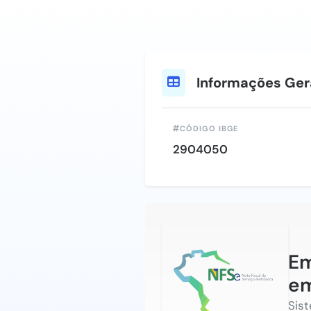
Informações Ger
CÓDIGO IBGE
2904050
Em
em
Sis