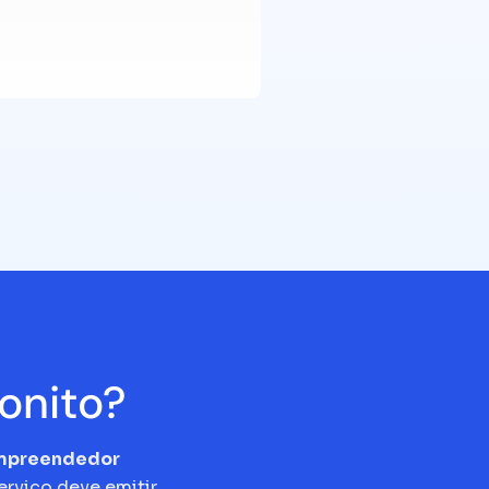
onito?
empreendedor
erviço deve emitir