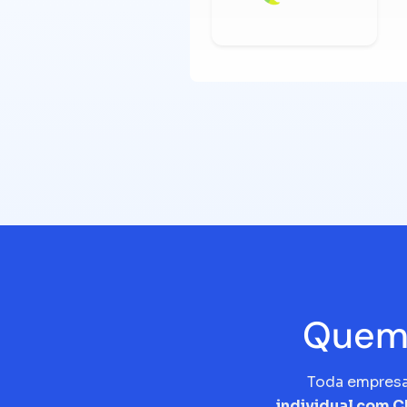
Quem 
Toda empres
individual com 