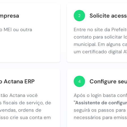
empresa
Solicite acess
2
o MEI ou outra
Entre no site da Prefei
contato para solicitar 
municipal. Em alguns c
um certificado digital A1
no Actana ERP
Configure se
4
tão Actana você
Após o login basta con
 fiscais de serviço, de
"Assistente de configu
vendas, ordens de
seguirá os passos par
 isso crie sua conta em
necessários para emiss