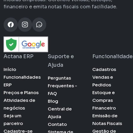
financeiro e emita notas fiscais com facilidade.
Actana ERP
Suporte e
Funcionalidade
Ajuda
Início
Cadastros
Funcionalidades
Vendas e
Perguntas
ERP
Pedidos
Frequentes -
Preços e Planos
Estoque e
FAQ
Atividades de
Compras
Blog
negócios
Financeiro
Central de
Seja um
Emissão de
Ajuda
parceiro
Notas Fiscais
Contato
Cadastre-se
Gestão de
Sistema de