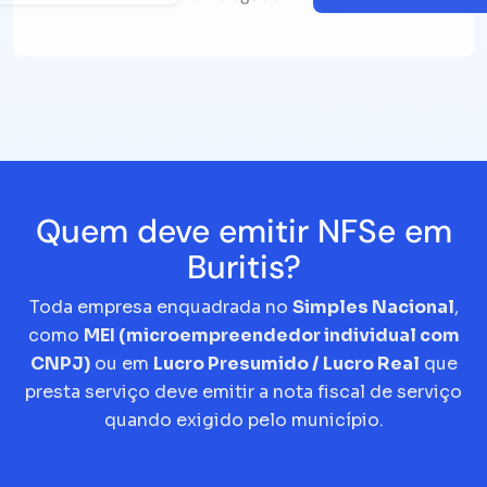
Quem deve emitir NFSe em
Buritis?
Toda empresa enquadrada no
Simples Nacional
,
como
MEI (microempreendedor individual com
CNPJ)
ou em
Lucro Presumido / Lucro Real
que
presta serviço deve emitir a nota fiscal de serviço
quando exigido pelo município.