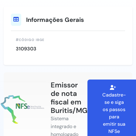
Informações Gerais
CÓDIGO IBGE
3109303
Emissor
de nota
Cadastre-
fiscal em
se e siga
Buritis/MG
os passos
para
Sistema
emitir sua
integrado e
NFSe
homologado