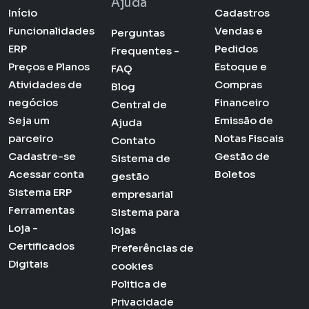
Ajuda
Início
Cadastros
Funcionalidades
Vendas e
Perguntas
ERP
Pedidos
Frequentes -
Preços e Planos
Estoque e
FAQ
Atividades de
Compras
Blog
negócios
Financeiro
Central de
Seja um
Emissão de
Ajuda
parceiro
Notas Fiscais
Contato
Cadastre-se
Gestão de
Sistema de
Acessar conta
Boletos
gestão
Sistema ERP
empresarial
Ferramentas
Sistema para
Loja -
lojas
Certificados
Preferências de
Digitais
cookies
Politica de
Privacidade