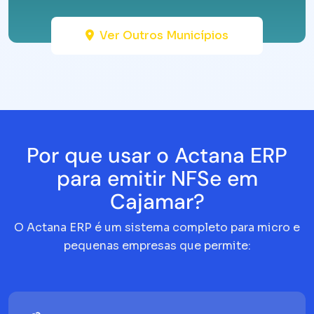
Ver Outros Municípios
Por que usar o Actana ERP
para emitir NFSe em
Cajamar?
O Actana ERP é um sistema completo para micro e
pequenas empresas que permite: