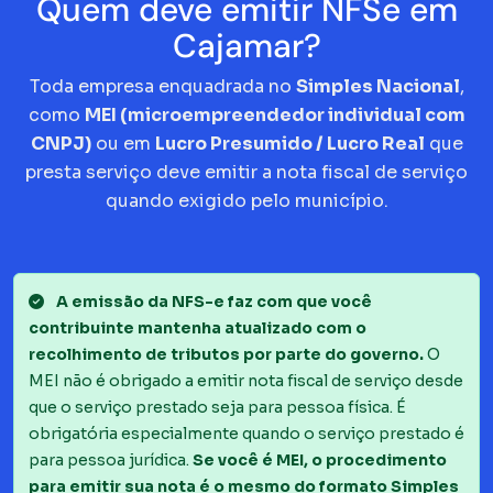
Quem deve emitir NFSe em
Cajamar?
Toda empresa enquadrada no
Simples Nacional
,
como
MEI (microempreendedor individual com
CNPJ)
ou em
Lucro Presumido / Lucro Real
que
presta serviço deve emitir a nota fiscal de serviço
quando exigido pelo município.
A emissão da NFS-e faz com que você
contribuinte mantenha atualizado com o
recolhimento de tributos por parte do governo.
O
MEI não é obrigado a emitir nota fiscal de serviço desde
que o serviço prestado seja para pessoa física. É
obrigatória especialmente quando o serviço prestado é
para pessoa jurídica.
Se você é MEI, o procedimento
para emitir sua nota é o mesmo do formato Simples