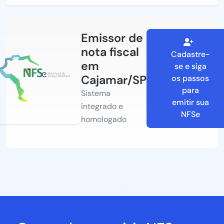
Emissor de
nota fiscal
Cadastre-
em
se e siga
Cajamar/SP
os passos
para
Sistema
emitir sua
integrado e
NFSe
homologado