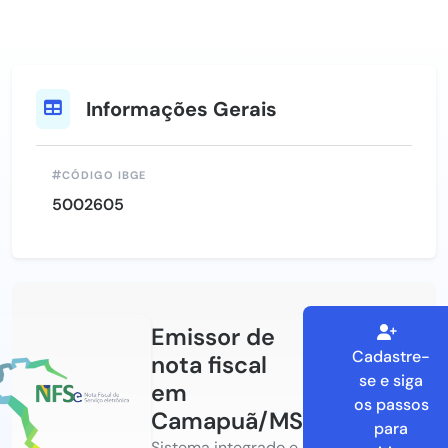
Informações Gerais
CÓDIGO IBGE
5002605
Emissor de
Cadastre-
nota fiscal
se e siga
em
os passos
Camapuã/MS
para
Sistema integrado e