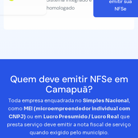
emitir sua
homologado
NFSe
Quem deve emitir NFSe em
Camapuã?
Toda empresa enquadrada no
Simples Nacional
,
como
MEI (microempreendedor individual com
CNPJ)
ou em
Lucro Presumido / Lucro Real
que
presta serviço deve emitir a nota fiscal de serviço
quando exigido pelo município.