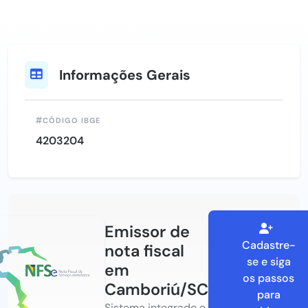
Informações Gerais
CÓDIGO IBGE
4203204
Emissor de
Cadastre-
nota fiscal
se e siga
em
os passos
Camboriú/SC
para
Sistema integrado e