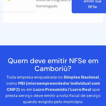
emitir sua
homologado
NFSe
Quem deve emitir NFSe em
Camboriú?
Toda empresa enquadrada no
Simples Nacional
,
como
MEI (microempreendedor individual com
CNPJ)
ou em
Lucro Presumido / Lucro Real
que
presta serviço deve emitir a nota fiscal de serviço
quando exigido pelo município.