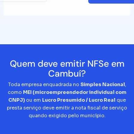
Quem deve emitir NFSe em
Cambuí?
Toda empresa enquadrada no
Simples Nacional
,
como
MEI (microempreendedor individual com
CNPJ)
ou em
Lucro Presumido / Lucro Real
que
presta serviço deve emitir a nota fiscal de serviço
quando exigido pelo município.