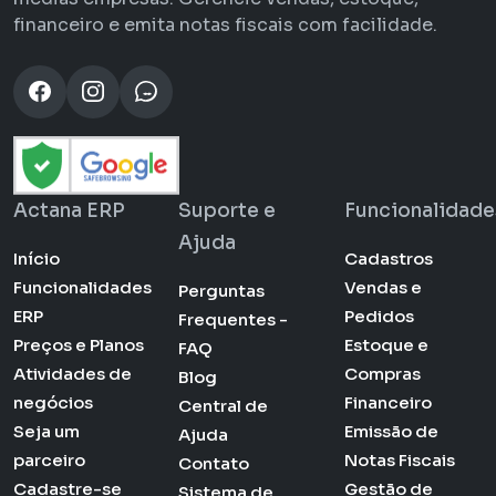
financeiro e emita notas fiscais com facilidade.
Actana ERP
Suporte e
Funcionalidade
Ajuda
Início
Cadastros
Funcionalidades
Vendas e
Perguntas
ERP
Pedidos
Frequentes -
Preços e Planos
Estoque e
FAQ
Atividades de
Compras
Blog
negócios
Financeiro
Central de
Seja um
Emissão de
Ajuda
parceiro
Notas Fiscais
Contato
Cadastre-se
Gestão de
Sistema de