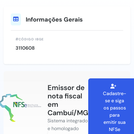
Informações Gerais
CÓDIGO IBGE
3110608
Emissor de
Cadastre-
nota fiscal
se e siga
em
os passos
Cambuí/MG
para
Sistema integrado
emitir sua
e homologado
NFSe