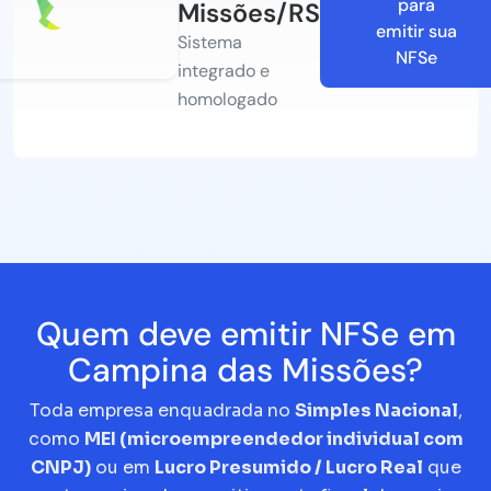
para
Missões/RS
emitir sua
Sistema
NFSe
integrado e
homologado
Quem deve emitir NFSe em
Campina das Missões?
Toda empresa enquadrada no
Simples Nacional
,
como
MEI (microempreendedor individual com
CNPJ)
ou em
Lucro Presumido / Lucro Real
que