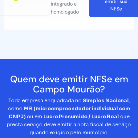
emitir sua
integrado e
NFSe
homologado
Quem deve emitir NFSe em
Campo Mourão?
Toda empresa enquadrada no
Simples Nacional
,
como
MEI (microempreendedor individual com
CNPJ)
ou em
Lucro Presumido / Lucro Real
que
presta serviço deve emitir a nota fiscal de serviço
quando exigido pelo município.