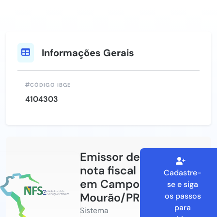
Informações Gerais
CÓDIGO IBGE
4104303
Emissor de
nota fiscal
Cadastre-
em Campo
se e siga
Mourão/PR
os passos
para
Sistema