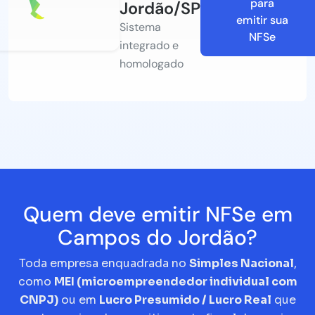
para
Jordão/SP
emitir sua
Sistema
NFSe
integrado e
homologado
Quem deve emitir NFSe em
Campos do Jordão?
Toda empresa enquadrada no
Simples Nacional
,
como
MEI (microempreendedor individual com
CNPJ)
ou em
Lucro Presumido / Lucro Real
que