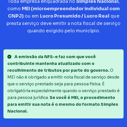
Toda empresa enquadrada no
Simples Nacional
,
como
MEI (microempreendedor individual com
CNPJ)
ou em
Lucro Presumido / Lucro Real
que
presta serviço deve emitir a nota fiscal de serviço
quando exigido pelo município.
A emissão da NFS-e faz com que você
contribuinte mantenha atualizado com o
recolhimento de tributos por parte do governo.
O
MEI não é obrigado a emitir nota fiscal de serviço desde
que o serviço prestado seja para pessoa física. É
obrigatória especialmente quando o serviço prestado é
para pessoa jurídica.
Se você é MEI, o procedimento
para emitir sua nota é o mesmo do formato Simples
Nacional.