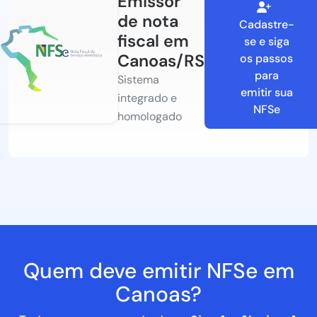
Emissor
de nota
Cadastre-
fiscal em
se e siga
Canoas/RS
os passos
para
Sistema
emitir sua
integrado e
NFSe
homologado
Quem deve emitir NFSe em
Canoas?