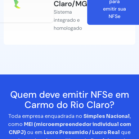
para
Claro/MG
emitir sua
Sistema
NFSe
integrado e
homologado
Quem deve emitir NFSe em
Carmo do Rio Claro?
Toda empresa enquadrada no
Simples Nacional
,
como
MEI (microempreendedor individual com
CNPJ)
ou em
Lucro Presumido / Lucro Real
que