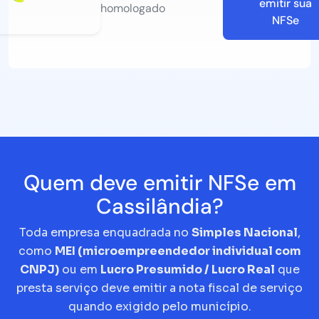
emitir sua
homologado
NFSe
Quem deve emitir NFSe em
Cassilândia?
Toda empresa enquadrada no
Simples Nacional
,
como
MEI (microempreendedor individual com
CNPJ)
ou em
Lucro Presumido / Lucro Real
que
presta serviço deve emitir a nota fiscal de serviço
quando exigido pelo município.