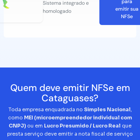
para
Sistema integrado e
emitir sua
homologado
NFSe
Quem deve emitir NFSe em
Cataguases?
Toda empresa enquadrada no
Simples Nacional
,
como
MEI (microempreendedor individual com
CNPJ)
ou em
Lucro Presumido / Lucro Real
que
presta serviço deve emitir a nota fiscal de serviço