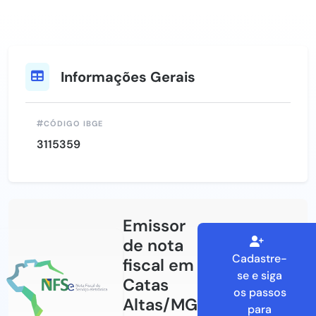
Informações Gerais
CÓDIGO IBGE
3115359
Emissor
de nota
Cadastre-
fiscal em
se e siga
Catas
os passos
Altas/MG
para