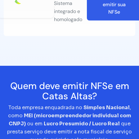
Sistema
emitir sua
integrado e
NFSe
homologado
Quem deve emitir NFSe em
Catas Altas?
Toda empresa enquadrada no
Simples Nacional
,
como
MEI (microempreendedor individual com
CNPJ)
ou em
Lucro Presumido / Lucro Real
que
presta serviço deve emitir a nota fiscal de serviço